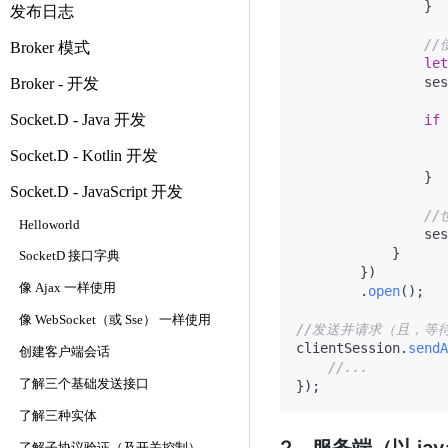
                }

发布日志
/
Broker 模式
let
                ses
Broker - 开发
Socket.D - Java 开发
if
 
Socket.D - Kotlin 开发
                }

Socket.D - JavaScript 开发
/
Helloworld
                ses
            }

SocketD 接口字典
        })

像 Ajax 一样使用
        .
open
();

像 WebSocket（或 Sse） 一样使用
//发送并请求（且，等
clientSession.
sendA
创建客户端会话
//...
了解三个基础发送接口
了解三种实体