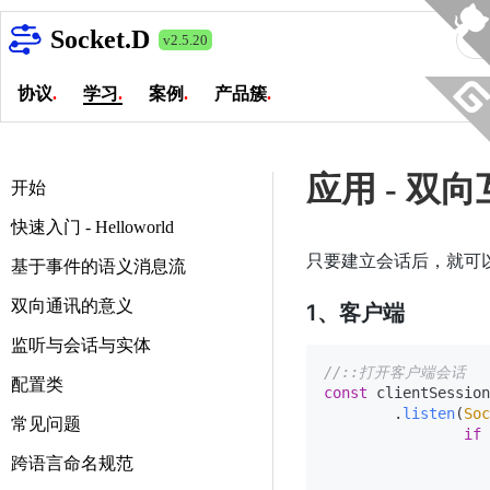
Socket.D
v2.5.20
协议
.
学习
.
案例
.
产品簇
.
应用 - 双向
开始
快速入门 - Helloworld
只要建立会话后，就可
基于事件的语义消息流
双向通讯的意义
1、客户端
监听与会话与实体
//::打开客户端会话
配置类
const
 clientSession
        .
listen
(
Soc
常见问题
if
 
跨语言命名规范
                   