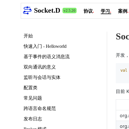
Socket.D
v2.5.20
协议
.
学习
.
案例
.
So
开始
快速入门 - Helloworld
开发，
基于事件的语义消息流
双向通讯的意义
val
监听与会话与实体
配置类
目前 
常见问题
跨语言命名规范
org
发布日志
org.