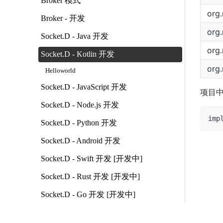
Broker 模式
org
Broker - 开发
org
Socket.D - Java 开发
org.
Socket.D - Kotlin 开发
org
Helloworld
Socket.D - JavaScript 开发
项目中
Socket.D - Node.js 开发
imp
Socket.D - Python 开发
Socket.D - Android 开发
Socket.D - Swift 开发 [开发中]
Socket.D - Rust 开发 [开发中]
Socket.D - Go 开发 [开发中]