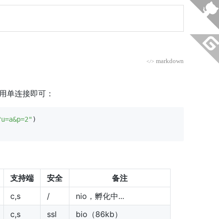
markdown
</>
使用单连接即可：
?u=a&p=2"
)

支持端
安全
备注
c,s
/
nio，孵化中...
c,s
ssl
bio（86kb）