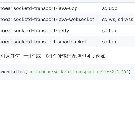
.noear:socketd-transport-java-udp
sd:udp
.noear:socketd-transport-java-websocket
sd:ws, sd:wss
noear:socketd-transport-netty
sd:tcp
.noear:socketd-transport-smartsocket
sd:tcp
引入任何 “一个” 或 “多个” 传输适配包即可，例如：
lementation(
"org.noear:socketd-transport-netty:2.5.20"