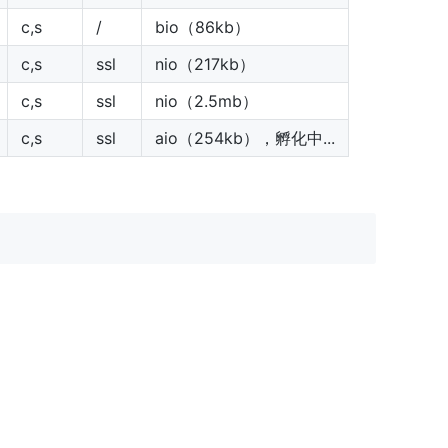
c,s
/
bio（86kb）
c,s
ssl
nio（217kb）
c,s
ssl
nio（2.5mb）
c,s
ssl
aio（254kb），孵化中...